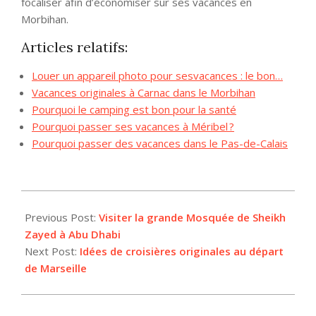
focaliser afin d’économiser sur ses vacances en
Morbihan.
Articles relatifs:
Louer un appareil photo pour sesvacances : le bon…
Vacances originales à Carnac dans le Morbihan
Pourquoi le camping est bon pour la santé
Pourquoi passer ses vacances à Méribel ?
Pourquoi passer des vacances dans le Pas-de-Calais
2025-
07-
Previous Post:
Visiter la grande Mosquée de Sheikh
11
Zayed à Abu Dhabi
Next Post:
Idées de croisières originales au départ
de Marseille