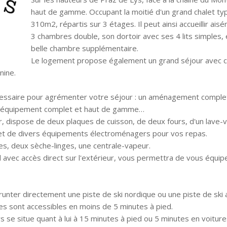
haut de gamme. Occupant la moitié d'un grand chalet ty
310m2, répartis sur 3 étages. Il peut ainsi accueillir a
3 chambres double, son dortoir avec ses 4 lits simples,
belle chambre supplémentaire.
Le logement propose également un grand séjour avec ch
nine.
écessaire pour agrémenter votre séjour : un aménagement comple
un équipement complet et haut de gamme…
r, dispose de deux plaques de cuisson, de deux fours, d'un lave-va
 et de divers équipements électroménagers pour vos repas.
es, deux sèche-linges, une centrale-vapeur.
 avec accès direct sur l'extérieur, vous permettra de vous équip
unter directement une piste de ski nordique ou une piste de ski a
 sont accessibles en moins de 5 minutes à pied.
s se situe quant à lui à 15 minutes à pied ou 5 minutes en voitur