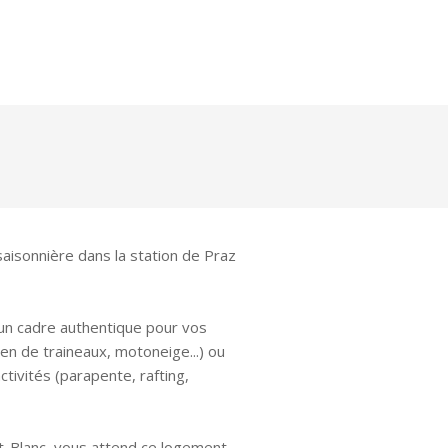
aisonnière dans la station de Praz
'un cadre authentique pour vos
ien de traineaux, motoneige...) ou
ctivités (parapente, rafting,
nt-Blanc, vous attend ce logement