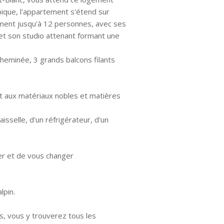
pique, l'appartement s'étend sur
isément jusqu'à 12 personnes, avec ses
 et son studio attenant formant une
eminée, 3 grands balcons filants
t aux matériaux nobles et matières
isselle, d'un réfrigérateur, d'un
er et de vous changer
lpin.
es, vous y trouverez tous les