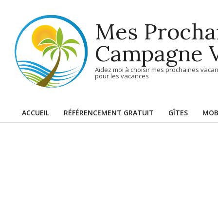
Skip
to
Mes Procha
content
Campagne V
Aidez moi à choisir mes prochaines vacan
pour les vacances
ACCUEIL
RÉFÉRENCEMENT GRATUIT
GÎTES
MOB
Primary
Navigation
Menu