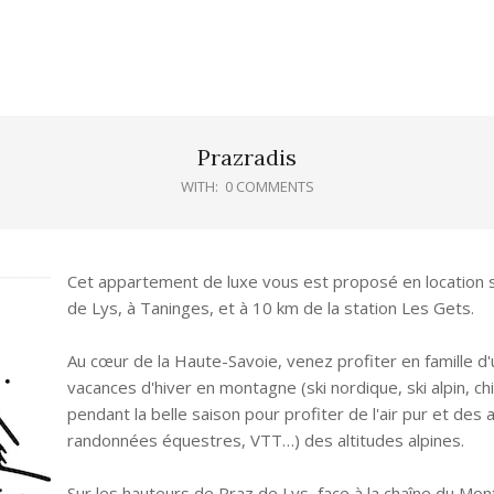
Prazradis
WITH:
0 COMMENTS
Cet appartement de luxe vous est proposé en location s
de Lys, à Taninges, et à 10 km de la station Les Gets.
Au cœur de la Haute-Savoie, venez profiter en famille d
vacances d'hiver en montagne (ski nordique, ski alpin, ch
pendant la belle saison pour profiter de l'air pur et des a
randonnées équestres, VTT…) des altitudes alpines.
Sur les hauteurs de Praz de Lys, face à la chaîne du Mo