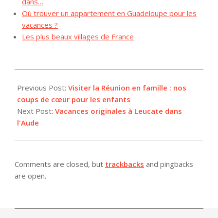
dans…
Où trouver un appartement en Guadeloupe pour les
vacances ?
Les plus beaux villages de France
2025-
09-
Previous Post:
Visiter la Réunion en famille : nos
02
coups de cœur pour les enfants
Next Post:
Vacances originales à Leucate dans
l'Aude
Comments are closed, but
trackbacks
and pingbacks
are open.