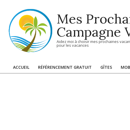
Skip
to
Mes Procha
content
Campagne V
Aidez moi à choisir mes prochaines vacan
pour les vacances
ACCUEIL
RÉFÉRENCEMENT GRATUIT
GÎTES
MOB
Primary
Navigation
Menu